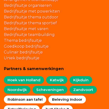
Bedrijfsuitje organiseren
Bedrijfsuitje met powerkiten
Bedrijfsuitje thema outdoor
Bedrijfsuitje thema sportief
Bedrijfsuitje met varen
Bedrijfsuitje teambuilding
Thema bedrijfsuitje
Goedkoop bedrijfsuitje
Culinair bedrijfsuitje
Uniek bedrijfsuitje
Partners & samenwerkingen
Hoek van Holland
Katwijk
Kijkduin
Noordwijk
Scheveningen
Zandvoort
Robinson aan tafel
Beleving Indoor