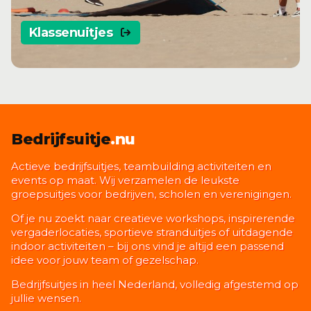
Klassenuitjes
Bedrijfsuitje
.nu
Actieve bedrijfsuitjes, teambuilding activiteiten en
events op maat. Wij verzamelen de leukste
groepsuitjes voor bedrijven, scholen en verenigingen.
Of je nu zoekt naar creatieve workshops, inspirerende
vergaderlocaties, sportieve stranduitjes of uitdagende
indoor activiteiten – bij ons vind je altijd een passend
idee voor jouw team of gezelschap.
Bedrijfsuitjes in heel Nederland, volledig afgestemd op
jullie wensen.